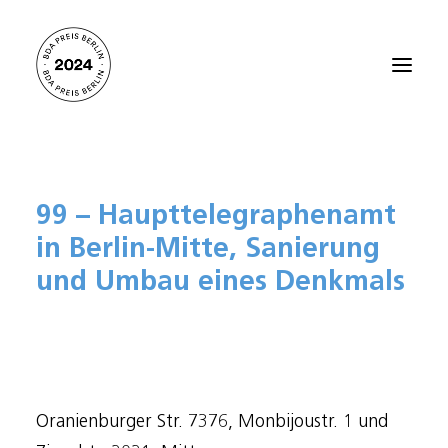
Startseite
99 – Haupttelegraphenamt
Alle Projekte 2024
in Berlin-Mitte, Sanierung
Preisträger:innen 2021
und Umbau eines Denkmals
Preisträger:innen 2018
Preisträger:innen 2015
Preisträger:innen 2012
Über den BDA PREIS BERLIN
Oranienburger Str. 7376, Monbijoustr. 1 und
Kontakt