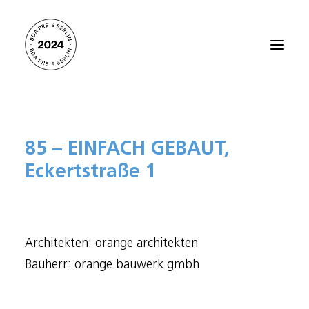
Startseite
85 – EINFACH GEBAUT,
Alle Projekte 2024
Eckertstraße 1
Preisträger:innen 2021
Preisträger:innen 2018
Preisträger:innen 2015
Architekten: orange architekten
Preisträger:innen 2012
Bauherr: orange bauwerk gmbh
Über den BDA PREIS BERLIN
Kontakt