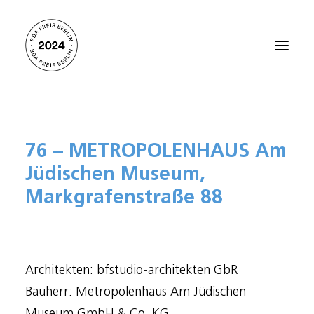
Startseite
76 – METROPOLENHAUS Am
Alle Projekte 2024
Jüdischen Museum,
Preisträger:innen 2021
Markgrafenstraße 88
Preisträger:innen 2018
Preisträger:innen 2015
Preisträger:innen 2012
Architekten: bfstudio-architekten GbR
Über den BDA PREIS BERLIN
Bauherr: Metropolenhaus Am Jüdischen
Kontakt