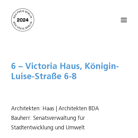
Startseite
6 – Victoria Haus, Königin-
Alle Projekte 2024
Luise-Straße 6-8
Preisträger:innen 2021
Preisträger:innen 2018
Preisträger:innen 2015
Architekten: Haas | Architekten BDA
Preisträger:innen 2012
Bauherr: Senatsverwaltung für
Über den BDA PREIS BERLIN
Stadtentwicklung und Umwelt
Kontakt