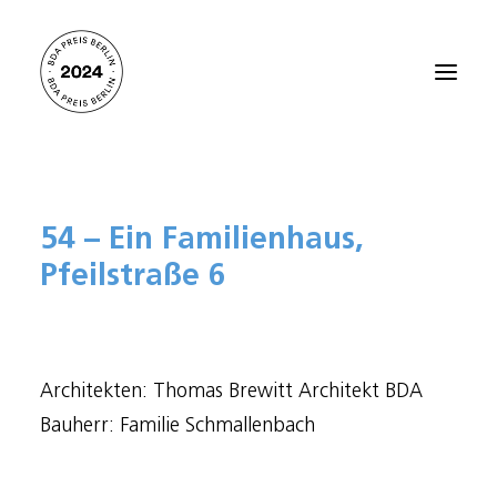
Startseite
54 – Ein Familienhaus,
Alle Projekte 2024
Pfeilstraße 6
Preisträger:innen 2021
Preisträger:innen 2018
Preisträger:innen 2015
Architekten: Thomas Brewitt Architekt BDA
Preisträger:innen 2012
Bauherr: Familie Schmallenbach
Über den BDA PREIS BERLIN
Kontakt