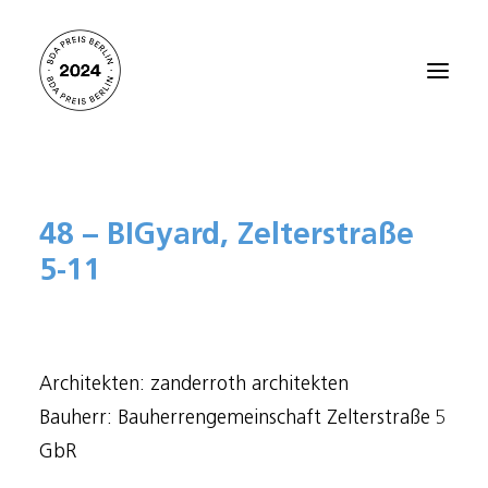
Startseite
48 – BIGyard, Zelterstraße
Alle Projekte 2024
5-11
Preisträger:innen 2021
Preisträger:innen 2018
Preisträger:innen 2015
Architekten: zanderroth architekten
Preisträger:innen 2012
Bauherr: Bauherrengemeinschaft Zelterstraße 5
Über den BDA PREIS BERLIN
GbR
Kontakt