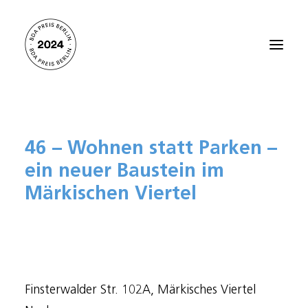
Startseite
46 – Wohnen statt Parken –
Alle Projekte 2024
ein neuer Baustein im
Preisträger:innen 2021
Märkischen Viertel
Preisträger:innen 2018
Preisträger:innen 2015
Preisträger:innen 2012
Über den BDA PREIS BERLIN
Finsterwalder Str. 102A, Märkisches Viertel
Kontakt