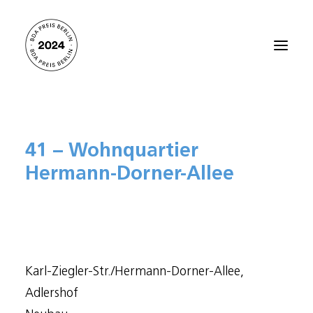
Startseite
41 – Wohnquartier
Alle Projekte 2024
Hermann-Dorner-Allee
Preisträger:innen 2021
Preisträger:innen 2018
Preisträger:innen 2015
Preisträger:innen 2012
Karl-Ziegler-Str./Hermann-Dorner-Allee,
Über den BDA PREIS BERLIN
Adlershof
Kontakt