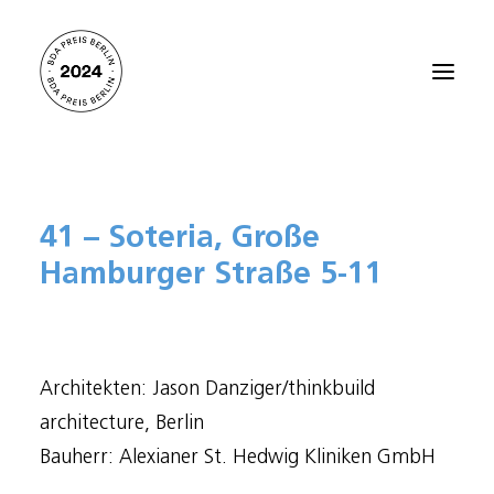
Startseite
41 – Soteria, Große
Alle Projekte 2024
Hamburger Straße 5-11
Preisträger:innen 2021
Preisträger:innen 2018
Preisträger:innen 2015
Architekten: Jason Danziger/thinkbuild
Preisträger:innen 2012
architecture, Berlin
Über den BDA PREIS BERLIN
Bauherr: Alexianer St. Hedwig Kliniken GmbH
Kontakt