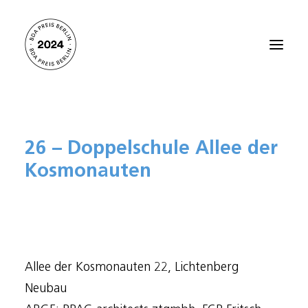
Startseite
26 – Doppelschule Allee der
Alle Projekte 2024
Kosmonauten
Preisträger:innen 2021
Preisträger:innen 2018
Preisträger:innen 2015
Preisträger:innen 2012
Allee der Kosmonauten 22, Lichtenberg
Über den BDA PREIS BERLIN
Neubau
Kontakt