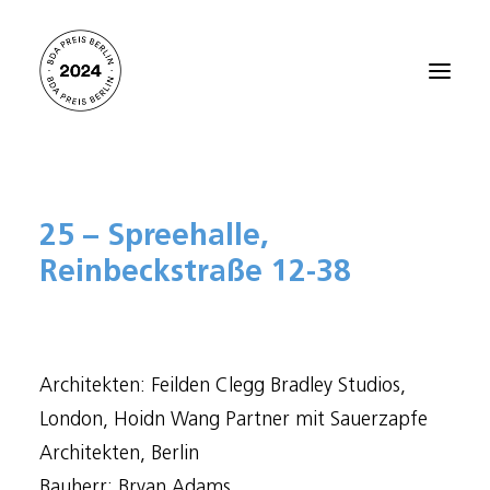
Startseite
25 – Spreehalle,
Alle Projekte 2024
Reinbeckstraße 12-38
Preisträger:innen 2021
Preisträger:innen 2018
Preisträger:innen 2015
Architekten: Feilden Clegg Bradley Studios,
Preisträger:innen 2012
London, Hoidn Wang Partner mit Sauerzapfe
Über den BDA PREIS BERLIN
Architekten, Berlin
Kontakt
Bauherr: Bryan Adams