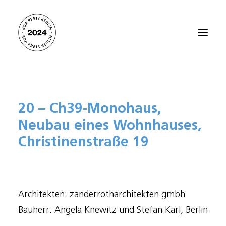
Startseite
20 – Ch39-Monohaus,
Alle Projekte 2024
Neubau eines Wohnhauses,
Preisträger:innen 2021
Christinenstraße 19
Preisträger:innen 2018
Preisträger:innen 2015
Preisträger:innen 2012
Architekten: zanderrotharchitekten gmbh
Über den BDA PREIS BERLIN
Bauherr: Angela Knewitz und Stefan Karl, Berlin
Kontakt