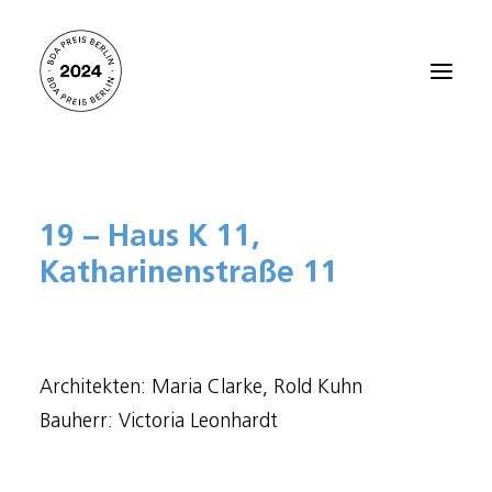
Startseite
19 – Haus K 11,
Alle Projekte 2024
Katharinenstraße 11
Preisträger:innen 2021
Preisträger:innen 2018
Preisträger:innen 2015
Architekten: Maria Clarke, Rold Kuhn
Preisträger:innen 2012
Bauherr: Victoria Leonhardt
Über den BDA PREIS BERLIN
Kontakt