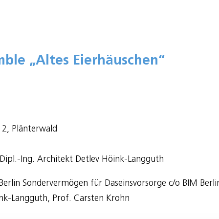
mble „Altes Eierhäuschen“
 2, Plänterwald
 Dipl.-Ing. Architekt Detlev Höink-Langguth
 Berlin Sondervermögen für Daseinsvorsorge c/o BIM B
ink-Langguth, Prof. Carsten Krohn