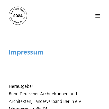
Startseite
Impressum
Alle Projekte 2024
Preisträger:innen 2021
Preisträger:innen 2018
Preisträger:innen 2015
Herausgeber
Preisträger:innen 2012
Bund Deutscher Architektinnen und
Über den BDA PREIS BERLIN
Architekten, Landesverband Berlin e.V.
Kontakt